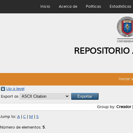
Inicio
Acerca de
Políticas
Estadísticas
REPOSITORIO
Iniciar 
Up a level
Export as
Group by:
Creador
Jump to:
A
|
C
|
M
|
S
Número de elementos:
5
.