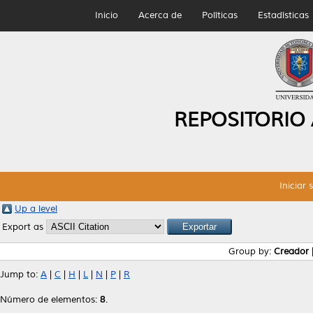
Inicio
Acerca de
Políticas
Estadísticas
REPOSITORIO
Iniciar 
Up a level
Export as
Group by:
Creador
Jump to:
A
|
C
|
H
|
L
|
N
|
P
|
R
Número de elementos:
8
.