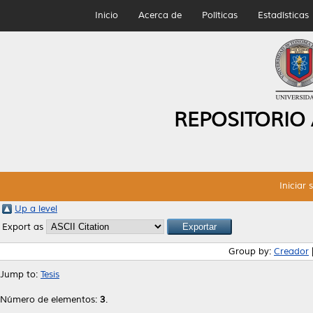
Inicio
Acerca de
Políticas
Estadísticas
REPOSITORIO
Iniciar 
Up a level
Export as
Group by:
Creador
Jump to:
Tesis
Número de elementos:
3
.