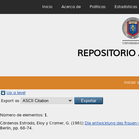
Inicio
Acerca de
Políticas
Estadísticas
REPOSITORIO
Iniciar 
Up a level
Export as
Número de elementos:
1
.
Cárdenas Estrada, Eloy
y
Cramer, G.
(1981)
Die entwicklung des frauen-v
Berlin, pp. 68-74.