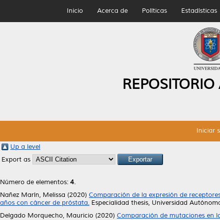
Inicio
Acerca de
Políticas
Estadísticas
REPOSITORIO
Iniciar 
Up a level
Export as
Número de elementos:
4
.
Nañez Marín, Melissa
(2020)
Comparación de la expresión de receptore
años con cáncer de próstata.
Especialidad thesis, Universidad Autónom
Delgado Morquecho, Mauricio
(2020)
Comparación de mutaciones en lo