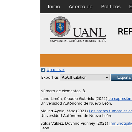
Inicio
Acerca de
Políticas
E
RE
Up a level
Export as
Número de elementos:
3
.
Luna Limón, Claudia Gabriela
(2021)
La expresión
Universidad Autónoma de Nuevo León.
Molina Ayala, Max
(2021)
Los brotes tumorales c
Universidad Autónoma de Nuevo León.
Salas Valdez, Daynna Vianney
(2021)
Inmunotipifi
León.