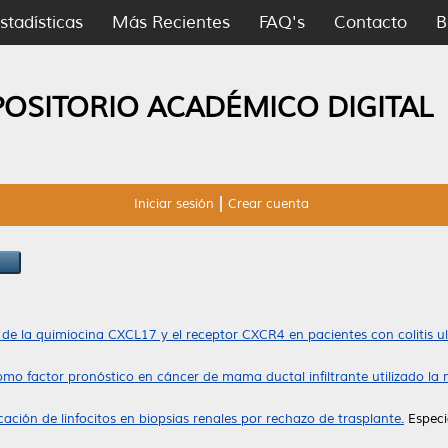
stadísticas
Más Recientes
FAQ's
Contacto
B
POSITORIO ACADÉMICO DIGITAL
Iniciar sesión
Crear cuenta
 de la quimiocina CXCL17 y el receptor CXCR4 en pacientes con colitis ulc
omo factor pronóstico en cáncer de mama ductal infiltrante utilizado la
cación de linfocitos en biopsias renales por rechazo de trasplante.
Especi