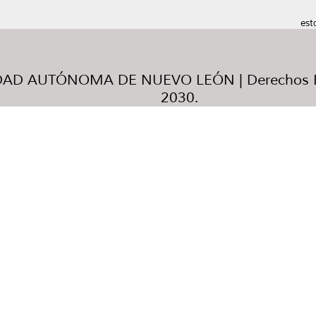
est
AD AUTÓNOMA DE NUEVO LEÓN | Derechos R
2030.