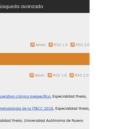
úsqueda avanzada
Atom
RSS 1.0
RSS 2.0
Atom
RSS 1.0
RSS 2.0
erativa crónica inespecífica.
Especialidad thesis,
 metodología de la ITBCC 2016.
Especialidad thesis,
alidad thesis, Universidad Autónoma de Nuevo