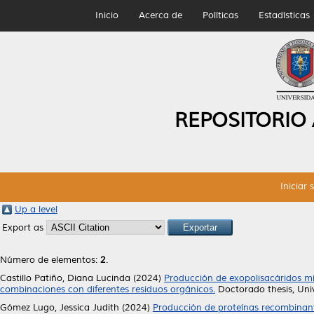
Inicio
Acerca de
Políticas
Estadísticas
REPOSITORIO
Iniciar 
Up a level
Export as
Número de elementos:
2
.
Castillo Patiño, Diana Lucinda
(2024)
Producción de exopolisacáridos mic
combinaciones con diferentes residuos orgánicos.
Doctorado thesis, Un
Gómez Lugo, Jessica Judith
(2024)
Producción de proteínas recombinante