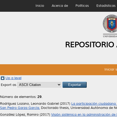
Inicio
Acerca de
Políticas
Estadísticas
REPOSITORIO
Iniciar 
Up a level
Export as
Número de elementos:
29
.
Rodríguez Lozano, Leonardo Gabriel
(2017)
La participación ciudadana 
San Pedro Garza García.
Doctorado thesis, Universidad Autónoma de N
González López, Ramiro
(2017)
Visión sistémica en la administración de 