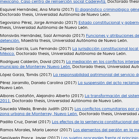
mexicano. Caso centro de reinserción social Cadereyta.
Doctorado thesi
Esquivel Hernández, Ana María
(2017)
El diagnóstico criminológico gén
Doctorado thesis, Universidad Autónoma de Nuevo León.
Segoviano Pérez, Jorge Armando
(2017)
Estado constitucional y goberna
thesis, Universidad Autónoma de Nuevo León.
Monsiváis Hernández, Saúl Armando
(2017)
Funciones y atribuciones de
detención.
Maestría thesis, Universidad Autónoma de Nuevo León.
Zepeda García, Luis Fernando
(2017)
La jurisdicción constitucional local
México.
Doctorado thesis, Universidad Autónoma de Nuevo León.
Rodríguez Calderón, David
(2017)
La mediación en los conflictos interpe
municipio de Monterrey Nuevo León.
Doctorado thesis, Universidad Au
López Garza, Tomás
(2017)
La responsabilidad patrimonial del servicio d
Pérez Jaramillo, Daniela Carolina
(2017)
La suspensión del acto reclamad
Nuevo León.
Albores Castañón, Alejandro Alberto
(2017)
La transformación del siste
2011.
Doctorado thesis, Universidad Autónoma de Nuevo León.
Sauceda Villeda, Brenda Judith
(2017)
Los conflictos comunitarios por c
zona urbana de Monterrey, Nuevo León.
Doctorado thesis, Universidad
Padilla Cruz, Daniel
(2017)
Los efectos de la sentencia constitucional del
Ramos Morales, María Leonor
(2017)
Los elementos del perdón en la med
Sepúlveda Ponce, Javier
(2017)
Los sujetos procesales frente al principio