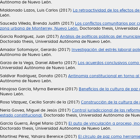
Autónoma de Nuevo León.
Maldonado Lazos, Luis Carlos
(2017)
La retroactividad de los efectos d
León.
Sauceda Villeda, Brenda Judith
(2017)
Los conflictos comunitarios por c
zona urbana de Monterrey, Nuevo León.
Doctorado thesis, Universidad
García Rodríguez, Juan
(2017)
Análisis de políticas públicas del munici
Doctorado thesis, Universidad Autónoma de Nuevo León.
Amador Sotomayor, Gerardo
(2017)
Investigación del estrés laboral pol
Autónoma de Nuevo León.
Garza de la Vega, Daniel Alberto
(2017)
Los acuerdos conclusivos como f
Universidad Autónoma de Nuevo León.
Saldívar Rodríguez, Donato
(2017)
Antinomia constitucional en torno al
Autónoma de Nuevo León.
Hinojosa García, Myrna Berenice
(2017)
Beneficios de la cultura de paz a
Nuevo León.
Rosa Vázquez, Cecilia Sarahi de la
(2017)
Construcción de la cultura de 
Neria Govea, Miguel de Jesús
(2017)
Control jurisdiccional de las refor
estado constitucional.
Doctorado thesis, Universidad Autónoma de Nue
García Guerra, Ángel Mario
(2017)
El auto de vinculación a proceso, in
Doctorado thesis, Universidad Autónoma de Nuevo León.
Martínez Pérez, Yahaira Berenice
(2017)
El círculo de paz como herramien