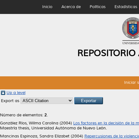
Inicio
Acerca de
Políticas
Estadísticas
REPOSITORIO
Iniciar 
Up a level
Export as
Número de elementos:
2
.
González Ríos, Wilma Carolina
(2004)
Los factores en la decisión de la
Maestría thesis, Universidad Autónoma de Nuevo León.
Mancinas Espinoza, Sandra Elizabet
(2004)
Repercusiones de la violenc