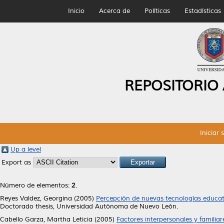
Inicio
Acerca de
Políticas
Estadísticas
REPOSITORIO
Iniciar 
Up a level
Export as
Número de elementos:
2
.
Reyes Valdez, Georgina
(2005)
Percepción de nuevas tecnologías educati
Doctorado thesis, Universidad Autónoma de Nuevo León.
Cabello Garza, Martha Leticia
(2005)
Factores interpersonales y famili