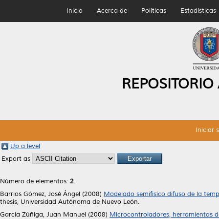
Inicio
Acerca de
Políticas
Estadísticas
REPOSITORIO
Iniciar 
Up a level
Export as
Número de elementos:
2
.
Barrios Gómez, José Ángel
(2008)
Modelado semifisíco difuso de la temp
thesis, Universidad Autónoma de Nuevo León.
García Zúñiga, Juan Manuel
(2008)
Microcontroladores, herramientas de