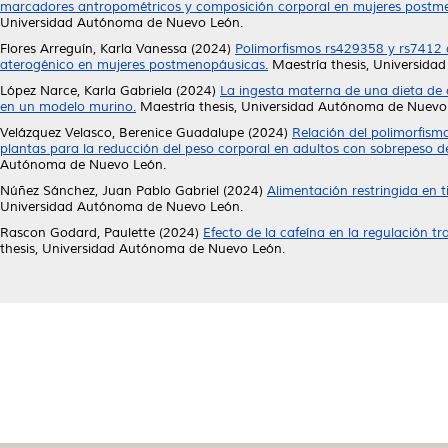
marcadores antropométricos y composición corporal en mujeres postme
Universidad Autónoma de Nuevo León.
Flores Arreguín, Karla Vanessa
(2024)
Polimorfismos rs429358 y rs7412 d
aterogénico en mujeres postmenopáusicas.
Maestría thesis, Universid
López Narce, Karla Gabriela
(2024)
La ingesta materna de una dieta de 
en un modelo murino.
Maestría thesis, Universidad Autónoma de Nuevo
Velázquez Velasco, Berenice Guadalupe
(2024)
Relación del polimorfism
plantas para la reducción del peso corporal en adultos con sobrepeso d
Autónoma de Nuevo León.
Núñez Sánchez, Juan Pablo Gabriel
(2024)
Alimentación restringida en 
Universidad Autónoma de Nuevo León.
Rascon Godard, Paulette
(2024)
Efecto de la cafeína en la regulación tr
thesis, Universidad Autónoma de Nuevo León.