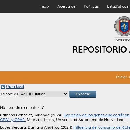
Inicio
Acerca de
Políticas
Estadísticas
REPOSITORIO
Iniciar 
Up a level
Export as
Número de elementos:
7
.
Campos González, Miranda
(2024)
Expresión de los genes que codifican
GPA1 y GPA2.
Maestría thesis, Universidad Autónoma de Nuevo León.
López Vergara, Damaris Angélica
(2024)
Influencia del consumo de láct