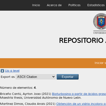
Inicio
Acerca de
Políticas
Estadísticas
REPOSITORIO
Iniciar 
Up a level
Export as
Número de elementos:
4
.
Briceño Cantú, Ayrton Joao
(2021)
Bioturbosina a partir de ácidos gras
Maestría thesis, Universidad Autónoma de Nuevo León.
Martínez Dimas, Claudia Anais
(2021)
Obtención de un vidrio incoloro a