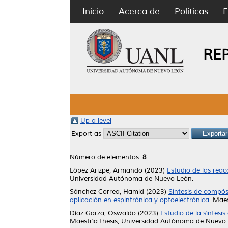
Inicio
Acerca de
Políticas
E
RE
Up a level
Export as
Número de elementos:
8
.
López Arizpe, Armando
(2023)
Estudio de las reac
Universidad Autónoma de Nuevo León.
Sánchez Correa, Hamid
(2023)
Síntesis de compós
aplicación en espintrónica y optoelectrónica.
Maest
Díaz Garza, Oswaldo
(2023)
Estudio de la síntesi
Maestría thesis, Universidad Autónoma de Nuevo 