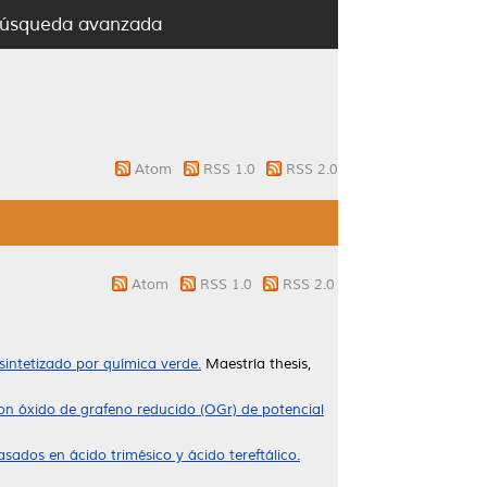
úsqueda avanzada
Atom
RSS 1.0
RSS 2.0
Atom
RSS 1.0
RSS 2.0
sintetizado por química verde.
Maestría thesis,
con óxido de grafeno reducido (OGr) de potencial
ados en ácido trimésico y ácido tereftálico.