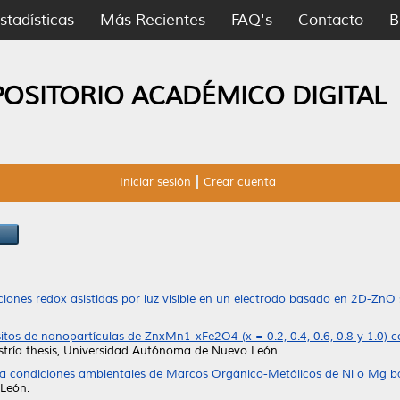
stadísticas
Más Recientes
FAQ's
Contacto
B
POSITORIO ACADÉMICO DIGITAL
Iniciar sesión
Crear cuenta
ciones redox asistidas por luz visible en un electrodo basado en 2D-ZnO 
itos de nanopartículas de ZnxMn1-xFe2O4 (x = 0.2, 0.4, 0.6, 0.8 y 1.0) 
ría thesis, Universidad Autónoma de Nuevo León.
s a condiciones ambientales de Marcos Orgánico-Metálicos de Ni o Mg bas
León.