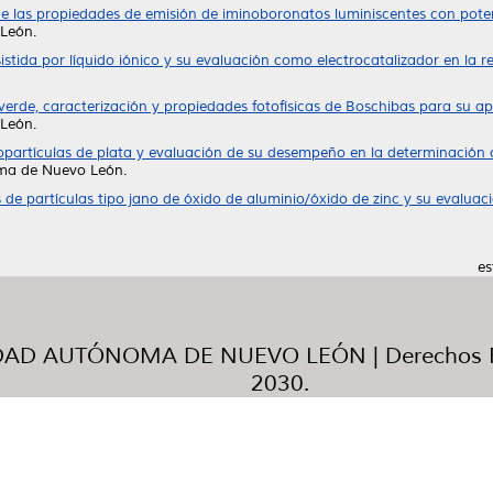
 de las propiedades de emisión de iminoboronatos luminiscentes con poten
León.
istida por líquido iónico y su evaluación como electrocatalizador en la 
 verde, caracterización y propiedades fotofísicas de Boschibas para su a
León.
opartículas de plata y evaluación de su desempeño en la determinación c
oma de Nuevo León.
s de partículas tipo jano de óxido de aluminio/óxido de zinc y su evalu
es
AD AUTÓNOMA DE NUEVO LEÓN | Derechos R
2030.