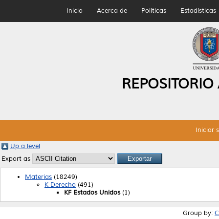
Inicio
Acerca de
Políticas
Estadísticas
REPOSITORIO
Iniciar 
Up a level
Export as
Materias
(18249)
K Derecho
(491)
KF Estados Unidos
(1)
Group by:
C