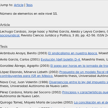
Jump to:
Article
|
Tesis
Número de elementos en este nivel
11
.
Article
Lechuga Cardozo, Jorge Isaac
y
Núñez García, Aleida
y
Leyva Cordero,
sociojuridical.
Revista Ciencia Jurídica y Política, 3 (6). pp. 42-56. ISSN
Tesis
Arámbula Anaya, Benito
(2003)
El sindicalismo en nuestra época.
Maestr
Avila García, Carlos
(2001)
Evolución [del] boletín D-4.
Maestría thesis,
González Ábrego, Agapito
(2003)
El pago por horas en la jornada de tra
López Elizondo, Minerva Lizbeth
(2002)
Propuesta de un modelo fiscal r
contribuyentes para ISR en México.
Maestría thesis, Universidad Autó
Nava Cruz, Juan Valentin
(1986)
Divergencias entre la ley del impuesto 
thesis, Universidad Autónoma de Nuevo León.
Pérez Cardona, María del Socorro
(2002)
Principios y características q
Autónoma de Nuevo León.
Quiroga Tamez, Mayela María de Lourdes
(2002)
La conciliación en el d