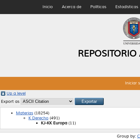
Inicio
Acerca de
Políticas
Estadísticas
REPOSITORIO
Iniciar 
Up a level
Export as
Materias
(18254)
K Derecho
(491)
KJ-KK Europa
(11)
Group by:
C