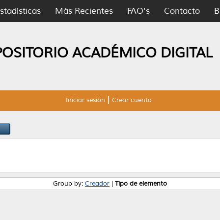
stadísticas
Más Recientes
FAQ's
Contacto
B
POSITORIO ACADÉMICO DIGITAL
Iniciar sesión
Crear cuenta
Group by:
Creador
|
Tipo de elemento