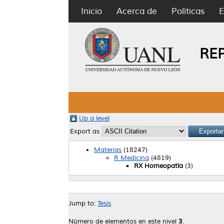
Inicio
Acerca de
Políticas
E
RE
Up a level
Export as
Materias
(18247)
R Medicina
(4819)
RX Homeopatía
(3)
Jump to:
Tesis
Número de elementos en este nivel
3
.