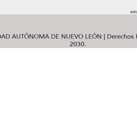
est
AD AUTÓNOMA DE NUEVO LEÓN | Derechos R
2030.