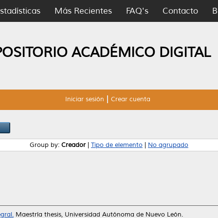
stadísticas
Más Recientes
FAQ's
Contacto
B
POSITORIO ACADÉMICO DIGITAL
Iniciar sesión
Crear cuenta
Group by:
Creador
|
Tipo de elemento
|
No agrupado
gral.
Maestría thesis, Universidad Autónoma de Nuevo León.