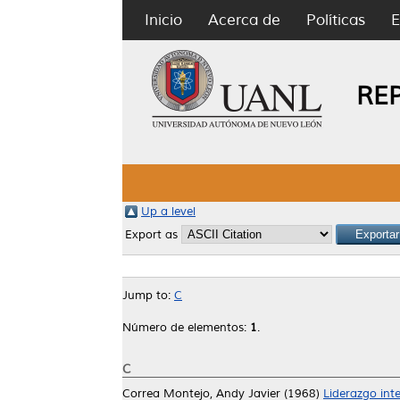
Inicio
Acerca de
Políticas
E
RE
Up a level
Export as
Jump to:
C
Número de elementos:
1
.
C
Correa Montejo, Andy Javier
(1968)
Liderazgo inte