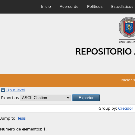
Inicio
Acerca de
Políticas
Estadísticas
REPOSITORIO
Iniciar 
Up a level
Export as
Group by:
Creador
Jump to:
Tesis
Número de elementos:
1
.