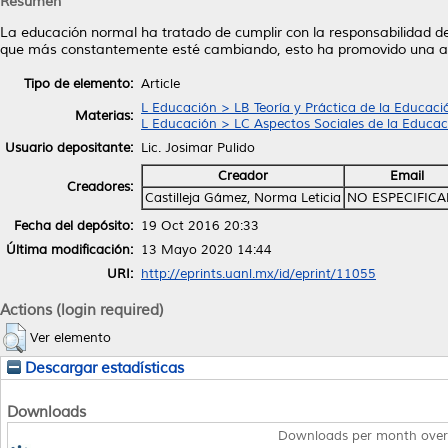
Resumen
La educación normal ha tratado de cumplir con la responsabilidad d
que más constantemente esté cambiando, esto ha promovido una amp
Tipo de elemento:
Article
L Educación > LB Teoría y Práctica de la Educaci
Materias:
L Educación > LC Aspectos Sociales de la Educac
Usuario depositante:
Lic. Josimar Pulido
Creador
Email
Creadores:
Castilleja Gámez, Norma Leticia
NO ESPECIFIC
Fecha del depósito:
19 Oct 2016 20:33
Última modificación:
13 Mayo 2020 14:44
URI:
http://eprints.uanl.mx/id/eprint/11055
Actions (login required)
Ver elemento
Descargar estadísticas
Downloads
Downloads per month over