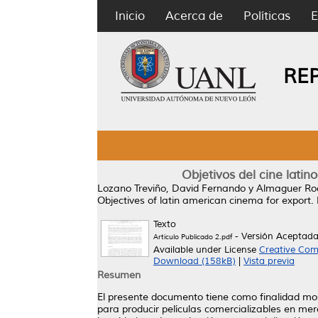
Inicio
Acerca de
Políticas
E
RE
Objetivos del cine lati
Lozano Treviño, David Fernando
y
Almaguer Roc
Objectives of latin american cinema for export.
Texto
- Versión Aceptad
Artículo Publicado 2.pdf
Available under License
Creative Com
Download (158kB)
|
Vista previa
Resumen
El presente documento tiene como finalidad mos
para producir películas comercializables en mer