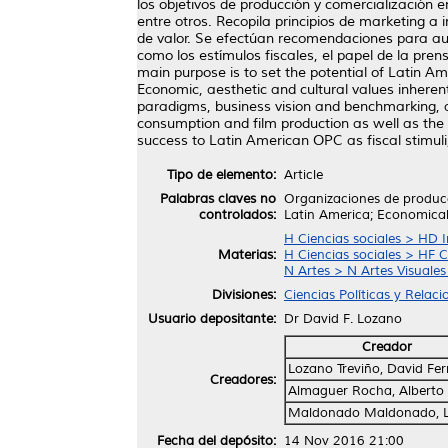
los objetivos de producción y comercializació
entre otros. Recopila principios de marketing 
de valor. Se efectúan recomendaciones para aum
como los estímulos fiscales, el papel de la pren
main purpose is to set the potential of Latin A
Economic, aesthetic and cultural values inherent
paradigms, business vision and benchmarking, am
consumption and film production as well as the
success to Latin American OPC as fiscal stimuli,
Tipo de elemento:
Article
Palabras claves no
Organizaciones de producc
controlados:
Latin America; Economical
H Ciencias sociales > HD 
Materias:
H Ciencias sociales > HF 
N Artes > N Artes Visuales
Divisiones:
Ciencias Políticas y Relac
Usuario depositante:
Dr David F. Lozano
Creador
Lozano Treviño, David Fe
Creadores:
Almaguer Rocha, Alberto
Maldonado Maldonado, 
Fecha del depósito:
14 Nov 2016 21:00