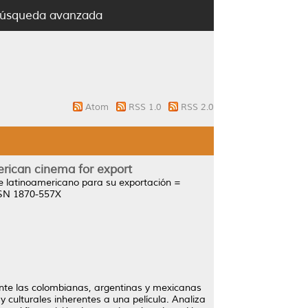
úsqueda avanzada
Atom
RSS 1.0
RSS 2.0
erican cinema for export
ne latinoamericano para su exportación =
ISSN 1870-557X
ente las colombianas, argentinas y mexicanas
y culturales inherentes a una película. Analiza