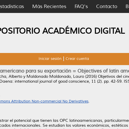
stadísticas
Más Recientes
FAQ's
Contacto
B
POSITORIO ACADÉMICO DIGITAL
Iniciar sesión
Crear cuenta
noamericano para su exportación = Objectives of latin am
ha, Alberto
y
Maldonado Maldonado, Lauro
(2016)
Objetivos del ci
Daena: international journal of good conscience, 11 (2). pp. 42-59. 
a
mons Attribution Non-commercial No Derivatives
.
trar el potencial que tienen las OPC latinoamericanas, particularm
cados internacionales. Se estudian los valores económicos, estéticos 