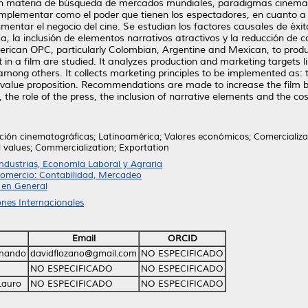
n en materia de búsqueda de mercados mundiales, paradigmas cinemat
a implementar como el poder que tienen los espectadores, en cuanto 
entar el negocio del cine. Se estudian los factores causales de éxi
sa, la inclusión de elementos narrativos atractivos y la reducción de
merican OPC, particularly Colombian, Argentine and Mexican, to produ
 in a film are studied. It analyzes production and marketing targets 
ong others. It collects marketing principles to be implemented as: t
 value proposition. Recommendations are made to increase the film b
 the role of the press, the inclusion of narrative elements and the cos
ión cinematográficas; Latinoamérica; Valores económicos; Comercializac
 values; Commercialization; Exportation
Industrias, Economía Laboral y Agraria
Comercio: Contabilidad, Mercadeo
 en General
iones Internacionales
Email
ORCID
rnando
davidflozano@gmail.com
NO ESPECIFICADO
NO ESPECIFICADO
NO ESPECIFICADO
Lauro
NO ESPECIFICADO
NO ESPECIFICADO