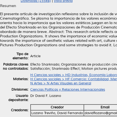
Download (155kB)
|
Vista previa
Resumen
El presente artículo de investigación reflexiona sobre la inclusión d
Cinematográfica. Se plasma la importancia de los valores económico
orienta hacia la importancia que los valores estéticos juegan en la na
del Efecto Sharknado en las Organizaciones de Producción Cinemato
abordado de manera breve. Abstract: This research article reflects o
Production Organizations. It shows the importance of economic values 
towards the importance of aesthetic values related with art, cultur
Pictures Production Organizations and some strategies to avoid it. 
Tipo de
Article
elemento:
Palabras claves
Efecto Sharknado; Organizaciones de producción ci
no controlados:
Satisfacción; Sharknado Effect; Motion pictures pro
H Ciencias sociales > HD Industrias, Economía Labora
Materias:
H Ciencias sociales > HF Comercio: Contabilidad, Me
N Artes > N Artes Visuales en General
Divisiones:
Ciencias Políticas y Relaciones Internacionales
Usuario
Dr David F. Lozano
depositante:
Creador
Email
Creadores:
Lozano Treviño, David Fernando
davidflozano@gmai