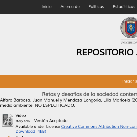
Inicio
Acerca de
Políticas
Estadísticas
REPOSITORIO
Iniciar 
Retos y desafíos de la sociedad conte
Alfaro Barbosa, Juan Manuel
y
Mendoza Longoria, Lilia Maricela
(2
medio ambiente.
NO ESPECIFICADO.
Video
- Versión Aceptada
story.html
Available under License
Creative Commons Attribution Non-com
Download (4kB)