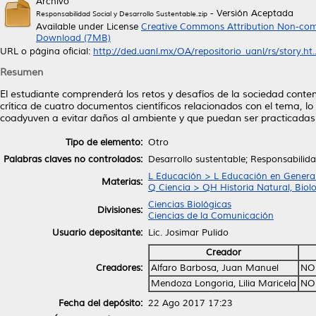
Archivo
- Versión Aceptada
Responsabilidad Social y Desarrollo Sustentable.zip
Available under License
Creative Commons Attribution Non-com
Download (7MB)
URL o página oficial:
http://ded.uanl.mx/OA/repositorio_uanl/rs/story.ht..
Resumen
El estudiante comprenderá los retos y desafíos de la sociedad contem
crítica de cuatro documentos científicos relacionados con el tema, 
coadyuven a evitar daños al ambiente y que puedan ser practicadas 
Tipo de elemento:
Otro
Palabras claves no controlados:
Desarrollo sustentable; Responsabilid
L Educación > L Educación en Genera
Materias:
Q Ciencia > QH Historia Natural, Biol
Ciencias Biológicas
Divisiones:
Ciencias de la Comunicación
Usuario depositante:
Lic. Josimar Pulido
Creador
Creadores:
Alfaro Barbosa, Juan Manuel
NO
Mendoza Longoria, Lilia Maricela
NO
Fecha del depósito:
22 Ago 2017 17:23