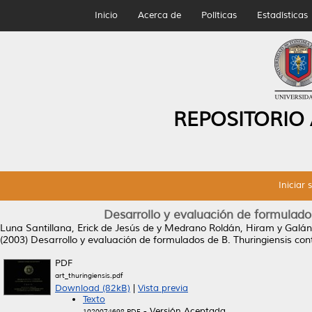
Inicio
Acerca de
Políticas
Estadísticas
REPOSITORIO
Iniciar 
Desarrollo y evaluación de formulados
Luna Santillana, Erick de Jesús de
y
Medrano Roldán, Hiram
y
Galán
(2003)
Desarrollo y evaluación de formulados de B. Thuringiensis con
PDF
art_thuringiensis.pdf
Download (82kB)
|
Vista previa
Texto
- Versión Aceptada
1020074698.PDF