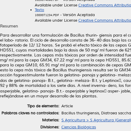
Available under License
Creative Commons Attributi
Texto
- Versión Aceptada
1080071234.PDF
Available under License
Creative Commons Attributi
Resumen
Para desarrollar una formulación de Bacillus thurin- giensis para el 
el labo- ratorio. El ciclo de desarrollo consta de 36- 40 días bajo l
fotoperíodo de 12/ 12 horas. Se probó el efecto tóxico de las c
HD551, cuyas mortalidades bajo la dosis de 50 mg/ ml fueron d
respectivamente. Las cepas más tóxicas por orden de intensidad 
mg/ ml para la cepa GM34, 67.22 mg/ ml para la cepa HD551, 85.6
para la cepa GM10, 65.91 mg/ ml para la combinación de cepas G
esto la cepa más tóxica de Bacillus thuringiensis resulta ser la GM3
acción fagoestimulante fueron la gelatina- panoja y gelatina- melaza.
das de gelatina- panoja- B.t., gelatina- melaza- B.t. y Leptinox, c
92 y 88% de mortalidad a los siete días. A nivel inverna- dero, los f
asperjable, gelatina- panoja- B.t.- asperjable y leptinox asper- jab
reflejándose en un mayor desarrollo de las plantas.
Tipo de elemento:
Article
Palabras claves no controlados:
Bacillus thuringiensis, Diatraea sacch
Materias:
S Agricultura > S Agricultura (General
Divisiones:
Ciencias Biológicas