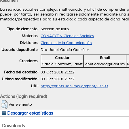
Resumen
La realidad social es compleja, multivariada y difícil de comprender 
puede, por tanto, ser sencillo ni realizarse solamente mediante una s
métodos/perspectivas para su estudio; a cada aspecto de dicha reali
Tipo de elemento:
Sección de libro.
Materias:
CONACYT > Ciencias Sociales
Divisiones:
Ciencias de la Comunicación
Usuario depositante:
Dra. Janet García González
Creador
Email
Creadores:
García González, Janet
janet.garciag@uanl.mx
Fecha del depósito:
03 Oct 2018 21:22
Última modificación:
03 Oct 2018 21:22
URI:
http://eprints.uanl.mx/id/eprint/13593
Actions (login required)
Ver elemento
Descargar estadísticas
Downloads