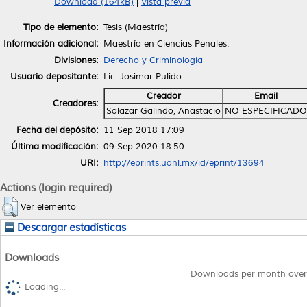
Download (164kB)
|
Vista previa
Tipo de elemento:
Tesis (Maestría)
Información adicional:
Maestría en Ciencias Penales.
Divisiones:
Derecho y Criminología
Usuario depositante:
Lic. Josimar Pulido
Creador
Email
Creadores:
Salazar Galindo, Anastacio
NO ESPECIFICADO
Fecha del depósito:
11 Sep 2018 17:09
Última modificación:
09 Sep 2020 18:50
URI:
http://eprints.uanl.mx/id/eprint/13694
Actions (login required)
Ver elemento
Descargar estadísticas
Downloads
Downloads per month over
Loading...