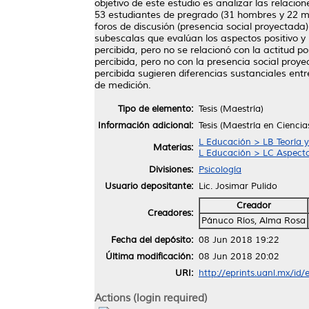
objetivo de este estudio es analizar las relacio
53 estudiantes de pregrado (31 hombres y 22 mu
foros de discusión (presencia social proyectada
subescalas que evalúan los aspectos positivo y 
percibida, pero no se relacionó con la actitud po
percibida, pero no con la presencia social proye
percibida sugieren diferencias sustanciales en
de medición.
Tipo de elemento:
Tesis (Maestría)
Información adicional:
Tesis (Maestría en Cienci
L Educación > LB Teoría y
Materias:
L Educación > LC Aspecto
Divisiones:
Psicología
Usuario depositante:
Lic. Josimar Pulido
Creador
Creadores:
Pánuco Ríos, Alma Rosa
Fecha del depósito:
08 Jun 2018 19:22
Última modificación:
08 Jun 2018 20:02
URI:
http://eprints.uanl.mx/id
Actions (login required)