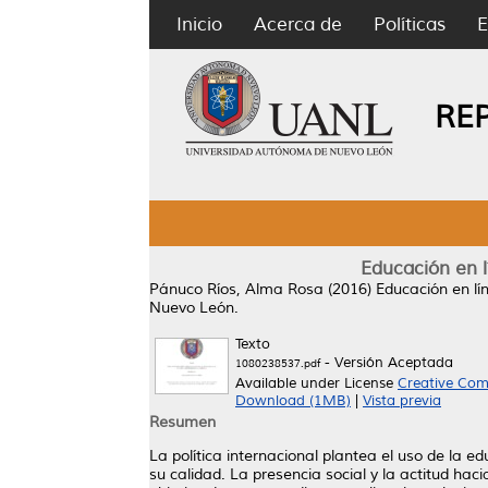
Inicio
Acerca de
Políticas
E
RE
Educación en l
Pánuco Ríos, Alma Rosa
(2016)
Educación en lí
Nuevo León.
Texto
- Versión Aceptada
1080238537.pdf
Available under License
Creative Com
Download (1MB)
|
Vista previa
Resumen
La política internacional plantea el uso de la 
su calidad. La presencia social y la actitud hac