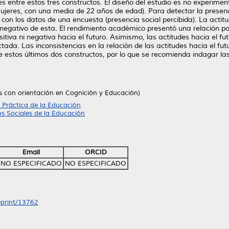
nes entre estos tres constructos. El diseño del estudio es no experime
jeres, con una media de 22 años de edad). Para detectar la presenci
) con los datos de una encuesta (presencia social percibida). La actit
negativo de esta. El rendimiento académico presentó una relación pos
sitiva ni negativa hacia el futuro. Asimismo, las actitudes hacia el f
ctada. Las inconsistencias en la relación de las actitudes hacia el fu
tre estos últimos dos constructos, por lo que se recomienda indagar 
as con orientación en Cognición y Educación)
 Práctica de la Educación
s Sociales de la Educación
Email
ORCID
NO ESPECIFICADO
NO ESPECIFICADO
/eprint/13762