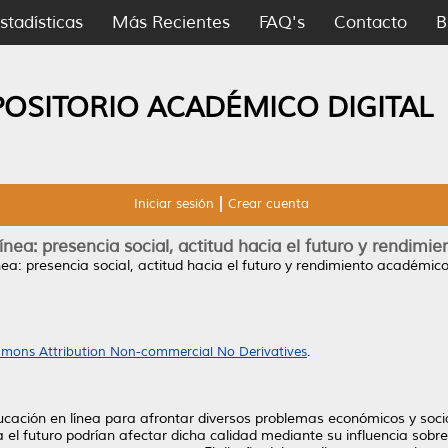
stadísticas
Más Recientes
FAQ's
Contacto
B
POSITORIO ACADÉMICO DIGITAL
Iniciar sesión
Crear cuenta
ínea: presencia social, actitud hacia el futuro y rendimi
nea: presencia social, actitud hacia el futuro y rendimiento académico
mons Attribution Non-commercial No Derivatives
.
educación en línea para afrontar diversos problemas económicos y soc
ia el futuro podrían afectar dicha calidad mediante su influencia sobr