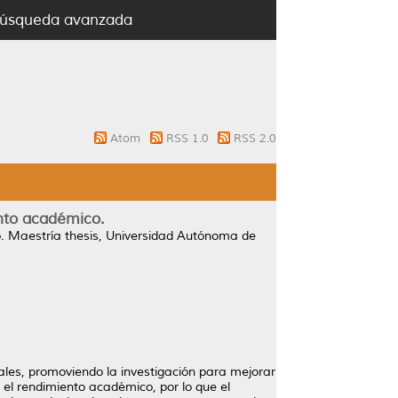
úsqueda avanzada
Atom
RSS 1.0
RSS 2.0
ento académico.
.
Maestría thesis, Universidad Autónoma de
iales, promoviendo la investigación para mejorar
e el rendimiento académico, por lo que el