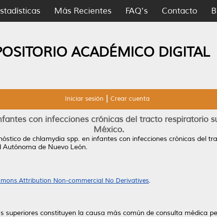
stadísticas
Más Recientes
FAQ's
Contacto
B
POSITORIO ACADÉMICO DIGITAL
Iniciar sesión
Crear cuenta
fantes con infecciones crónicas del tracto respiratorio s
México.
óstico de chlamydia spp. en infantes con infecciones crónicas del tra
ad Autónoma de Nuevo León.
mons Attribution Non-commercial No Derivatives
.
ias superiores constituyen la causa más común de consulta médica pedi