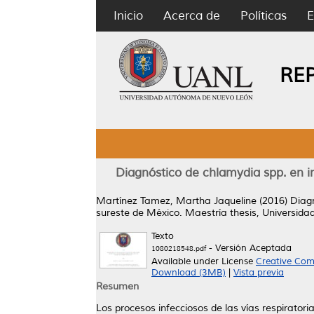
Inicio
Acerca de
Políticas
E
RE
Diagnóstico de chlamydia spp. en in
Martínez Tamez, Martha Jaqueline
(2016)
Diagn
sureste de México.
Maestría thesis, Universid
Texto
- Versión Aceptada
1080218548.pdf
Available under License
Creative Com
Download (3MB)
|
Vista previa
Resumen
Los procesos infecciosos de las vías respirator