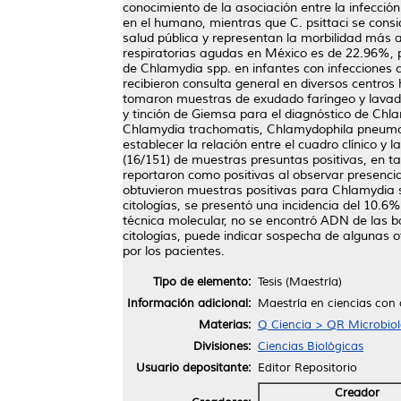
conocimiento de la asociación entre la infecci
en el humano, mientras que C. psittaci se consi
salud pública y representan la morbilidad más al
respiratorias agudas en México es de 22.96%, pe
de Chlamydia spp. en infantes con infecciones 
recibieron consulta general en diversos centros
tomaron muestras de exudado faríngeo y lavado 
y tinción de Giemsa para el diagnóstico de Chl
Chlamydia trachomatis, Chlamydophila pneumonia
establecer la relación entre el cuadro clínico 
(16/151) de muestras presuntas positivas, en t
reportaron como positivas al observar presencia 
obtuvieron muestras positivas para Chlamydia 
citologías, se presentó una incidencia del 10.6
técnica molecular, no se encontró ADN de las b
citologías, puede indicar sospecha de algunas o
por los pacientes.
Tipo de elemento:
Tesis (Maestría)
Información adicional:
Maestría en ciencias con 
Materias:
Q Ciencia > QR Microbiol
Divisiones:
Ciencias Biológicas
Usuario depositante:
Editor Repositorio
Creador