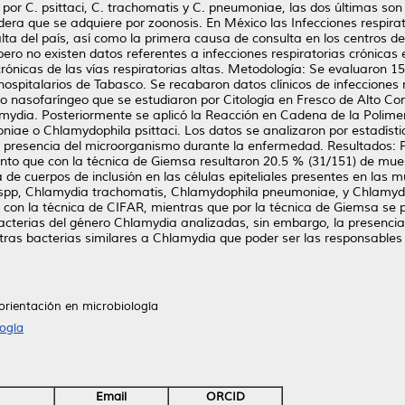
ón por C. psittaci, C. trachomatis y C. pneumoniae, las dos últimas 
dera que se adquiere por zoonosis. En México las Infecciones respir
ta del país, así como la primera causa de consulta en los centros de 
ro no existen datos referentes a infecciones respiratorias crónicas e
crónicas de las vías respiratorias altas. Metodología: Se evaluaron 
 hospitalarios de Tabasco. Se recabaron datos clínicos de infecciones
nasofaríngeo que se estudiaron por Citología en Fresco de Alto Con
amydia. Posteriormente se aplicó la Reacción en Cadena de la Polim
e o Chlamydophila psittaci. Los datos se analizaron por estadística 
y la presencia del microorganismo durante la enfermedad. Resultados:
anto que con la técnica de Giemsa resultaron 20.5 % (31/151) de mue
de cuerpos de inclusión en las células epiteliales presentes en las mu
spp, Chlamydia trachomatis, Chlamydophila pneumoniae, y Chlamydop
% con la técnica de CIFAR, mientras que por la técnica de Giemsa se 
acterias del género Chlamydia analizadas, sin embargo, la presencia 
tras bacterias similares a Chlamydia que poder ser las responsables 
orientación en microbiología
ogía
Email
ORCID