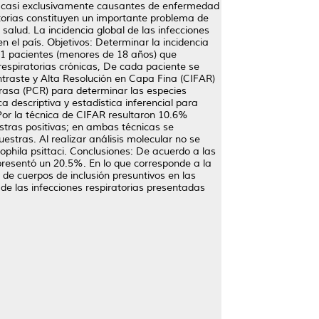
son casi exclusivamente causantes de enfermedad
atorias constituyen un importante problema de
salud. La incidencia global de las infecciones
n el país. Objetivos: Determinar la incidencia
151 pacientes (menores de 18 años) que
 respiratorias crónicas, De cada paciente se
traste y Alta Resolución en Capa Fina (CIFAR)
erasa (PCR) para determinar las especies
descriptiva y estadística inferencial para
 Por la técnica de CIFAR resultaron 10.6%
stras positivas; en ambas técnicas se
estras. Al realizar análisis molecular no se
hila psittaci. Conclusiones: De acuerdo a las
presentó un 20.5%. En lo que corresponde a la
de cuerpos de inclusión presuntivos en las
de las infecciones respiratorias presentadas