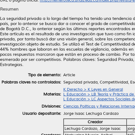
URL o página oficial:
http://hemeroteca.unad.edu.co/index.php/revista-es
Resumen
La seguridad privada a lo largo del tiempo ha tenido una tendencia 
país, por lo anterior se busca dar a conocer el grado de competitivi
de Bogotá D.C., lo anterior según los últimos reportes encontrados en
Este artículo es el resultado de una investigación que tuvo como fin i
privada, por tanto buscó dar una visión general, sobre las competenci
investigación objeto de estudio. Se utilizó el Test de Competitivi
44% hombres que laboran en las escuelas de vigilancia, además en su
pocas respuestas marcaron que están en proceso de cambio. Por tan
esmerado por ser competitivas. Palabras claves: Seguridad Privada, 
Estrategias.
Tipo de elemento:
Article
Palabras claves no controlados:
Seguridad privada, Competitividad, Esc
K Derecho > K Leyes en General
Materias:
L Educación > LB Teoría y Práctica de
L Educación > LC Aspectos Sociales d
Divisiones:
Ciencias Políticas y Relaciones Interna
Usuario depositante:
Jorge Isaac Lechuga Cardozo
Creador
Lechuga Cardozo, Jorge Isaac
jor