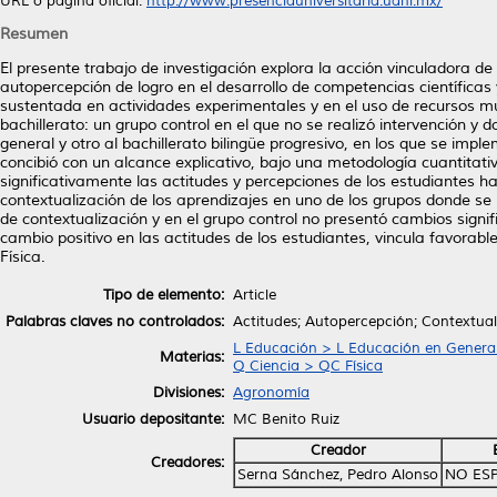
URL o página oficial:
http://www.presenciauniversitaria.uanl.mx/
Resumen
El presente trabajo de investigación explora la acción vinculadora de 
autopercepción de logro en el desarrollo de competencias científicas 
sustentada en actividades experimentales y en el uso de recursos mu
bachillerato: un grupo control en el que no se realizó intervención 
general y otro al bachillerato bilingüe progresivo, en los que se imp
concibió con un alcance explicativo, bajo una metodología cuantitati
significativamente las actitudes y percepciones de los estudiantes ha
contextualización de los aprendizajes en uno de los grupos donde se r
de contextualización y en el grupo control no presentó cambios signi
cambio positivo en las actitudes de los estudiantes, vincula favorabl
Física.
Tipo de elemento:
Article
Palabras claves no controlados:
Actitudes; Autopercepción; Contextuali
L Educación > L Educación en Genera
Materias:
Q Ciencia > QC Física
Divisiones:
Agronomía
Usuario depositante:
MC Benito Ruiz
Creador
Creadores:
Serna Sánchez, Pedro Alonso
NO ES