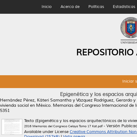
Inicio
Acerca de
Políticas
Estadísticas
REPOSITORIO
Iniciar 
Epigenética y los espacios arqu
Hernández Pérez, Káteri Samantha
y
Vázquez Rodríguez, Gerardo
y
vivienda social en México.
Memorias del Congreso Internacional de I
5351
Texto (Epigenética y los espacios arquitectónicos de la vivi
- Versión Publica
2016 Memorias del Congreso Celaya Tomo 17 Kat.pdf
Available under License
Creative Commons Attribution Non
Download (257kB)
|
Vista previa