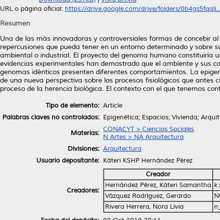
URL o página oficial:
https://drive.google.com/drive/folders/0b4gs5fqqli..
Resumen
Una de las más innovadoras y controversiales formas de concebir al
repercusiones que pueda tener en un entorno determinado y sobre sus
ambiental o industrial. El proyecto del genoma humano constituiría 
evidencias experimentales han demostrado que el ambiente y sus cara
genomas idénticos presenten diferentes comportamientos. La epigenét
de una nueva perspectiva sobre los procesos fisiológicos que antes 
proceso de la herencia biológica. El contexto con el que tenemos cont
Tipo de elemento:
Article
Palabras claves no controlados:
Epigenética; Espacios; Vivienda; Arqui
CONACYT > Ciencias Sociales
Materias:
N Artes > NA Arquitectura
Divisiones:
Arquitectura
Usuario depositante:
Káteri KSHP Hernández Pérez
Creador
Hernández Pérez, Káteri Samantha
k
Creadores:
Vázquez Rodríguez, Gerardo
N
Rivera Herrera, Nora Livia
n