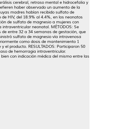
lisis cerebral, retraso mental e hidrocefalia y
s refieren haber observado un aumento de la
 cuyas madres habían recibido sulfato de
o de HIV, del 18.9% al 4.4%, en los neonatos
ción de sulfato de magnesio a mujeres con
ia intraventricular neonatal. MÉTODOS: Se
das de entre 32 a 34 semanas de gestación, que
inistró sulfato de magnesio vía intravenosa
teriormente como dosis de mantenimiento 1
re y el producto. RESULTADOS: Participaron 50
aso de hemorragia intraventricular.
ien con indicación médica del mismo entre las