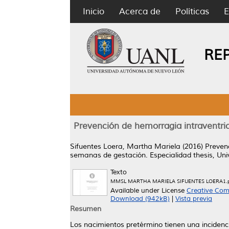
Inicio
Acerca de
Políticas
E
RE
Prevención de hemorragia intraventri
Sifuentes Loera, Martha Mariela
(2016)
Preven
semanas de gestación.
Especialidad thesis, U
Texto
MMSL MARTHA MARIELA SIFUENTES LOERA1.p
Available under License
Creative Com
Download (942kB)
|
Vista previa
Resumen
Los nacimientos pretérmino tienen una inciden