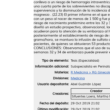
conlleva a un riesgo de hemorragia intraventric
una cuarta parte de los sobrevivientes no disca
supervivencia y la disminución de la incidencia 
magnesio . (22.23) El primer informe en el que 
con un peso al nacer de menos de 1 500 g fue 
riesgo de nacimiento pretérmino entre las 32 y
diseñó un estudio prospectivo, observacional, l
acudieron para la atención de su embarazo al Ho
posteriormente al establecimiento de riesgo d
gramo/hora, se mantuvo la infusión de sulfato 
pacientes, de quienes se obtuvieron 53 producto
CONCLUSIONES: Observamos que el uso de sulfa
semanas 32 y 34 de embarazo puede prevenir el 
Tipo de elemento:
Tesis (Especialidad)
Información adicional:
Subspecialista en Perinat
Materias:
R Medicina > RG Ginecolo
Divisiones:
Medicina
Usuario depositante:
Abel Guzmán López
Creador
Creadores:
Sifuentes Loera, Martha 
Fecha del depósito:
29 Oct 2019 21:02
Última modificación:
29 Oct 2019 21:02