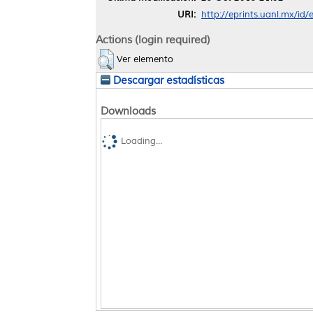
URI:
http://eprints.uanl.mx/id
Actions (login required)
Ver elemento
Descargar estadísticas
Downloads
Loading...