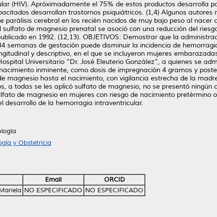
ular (HIV). Apróximadamente el 75% de estos productos desarrolla pará
pacitados desarrollan trastornos psiquiátricos. (1,4) Algunos autore
de parálisis cerebral en los recién nacidos de muy bajo peso al nacer
el sulfato de magnesio prenatal se asoció con una reducción del riesg
publicado en 1992. (12,13). OBJETIVOS: Demostrar que la administra
 34 semanas de gestación puede disminuir la incidencia de hemorrag
ongitudinal y descriptivo, en el que se incluyeron mujeres embaraza
spital Universitario “Dr. José Eleuterio González”, a quienes se adm
e nacimiento inminente, como dosis de impregnación 4 gramos y pos
de magnesio hasta el nacimiento, con vigilancia estrecha de la mad
s, a todas se les aplicó sulfato de magnesio, no se presentó ningún c
to de magnesio en mujeres con riesgo de nacimiento pretérmino o b
desarrollo de la hemorragia intraventricular.
ología
gía y Obstetricia
Email
ORCID
Mariela
NO ESPECIFICADO
NO ESPECIFICADO