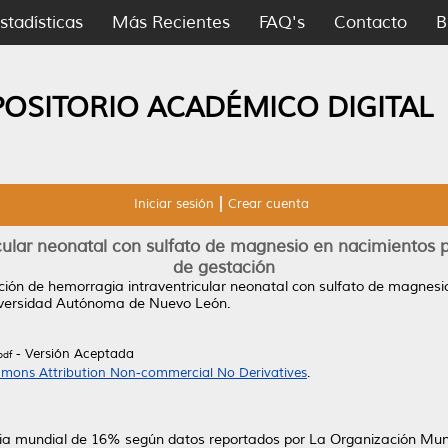
stadísticas
Más Recientes
FAQ's
Contacto
B
POSITORIO ACADÉMICO DIGITAL
Iniciar sesión
Crear cuenta
cular neonatal con sulfato de magnesio en nacimientos
de gestación
ción de hemorragia intraventricular neonatal con sulfato de magnesi
niversidad Autónoma de Nuevo León.
- Versión Aceptada
df
mons Attribution Non-commercial No Derivatives
.
cia mundial de 16% según datos reportados por La Organización Mundi