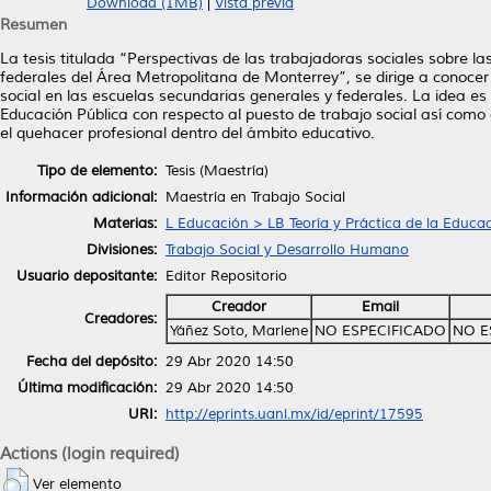
Download (1MB)
|
Vista previa
Resumen
La tesis titulada “Perspectivas de las trabajadoras sociales sobre 
federales del Área Metropolitana de Monterrey”, se dirige a conocer 
social en las escuelas secundarias generales y federales. La idea es
Educación Pública con respecto al puesto de trabajo social así como d
el quehacer profesional dentro del ámbito educativo.
Tipo de elemento:
Tesis (Maestría)
Información adicional:
Maestría en Trabajo Social
Materias:
L Educación > LB Teoría y Práctica de la Educa
Divisiones:
Trabajo Social y Desarrollo Humano
Usuario depositante:
Editor Repositorio
Creador
Email
Creadores:
Yáñez Soto, Marlene
NO ESPECIFICADO
NO E
Fecha del depósito:
29 Abr 2020 14:50
Última modificación:
29 Abr 2020 14:50
URI:
http://eprints.uanl.mx/id/eprint/17595
Actions (login required)
Ver elemento