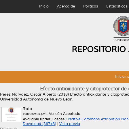
Inicio
Acerca de
Políticas
Estadísticas
REPOSITORIO
Iniciar 
Efecto antioxidante y citoprotector de
Pérez Narváez, Oscar Alberto
(2018)
Efecto antioxidante y citoprote
Universidad Autónoma de Nuevo León.
Texto
- Versión Aceptada
1080262695.pdf
Available under License
Creative Commons Attribution Non
Download (867kB)
|
Vista previa