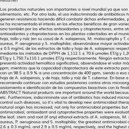
Resumen
Los productos naturales son importantes a nivel mundial ya que son 
alimentario, etc. Por otro lado, el uso indiscriminado de antibióti
generen resistencia haciendo difícil combatir dichas enfermedades, po
se ha incrementado el interés en los efectos benéficos de gran varie
sino también por los efectos antioxidantes y citoprotectores, entre 
antioxidantes y citoprotectoras en las plantas colectadas en el mun
hoja, tallo y raíz (en su caso) de A. xalapensis, M. malacophylla y 
aureus, P. aeruginosa y S. maltophilia; observándose mayor activid
± 0.5 mg/mL de los extractos de tallo y hoja de A. xalapensis resp
mediante los métodos de DPPH de 1,112.1 ± 70.6 µmoles ET/g y 1,2
ET/g y 1,750.7±110.1 µmoles ET/g respectivamente. Ningún extracto 
presentó actividad hemolítica significativa, observándose el valor má
ppm; mientras que la capacidad citoprotectora de este extracto par
con un 98.5 ± 0.9 % a una concentración de 400 ppm, siendo a esa c
hoja de A. xalapensis, y de hoja, tallo y raíz de T. cubense. En base a
recomienda continuar con estudios posteriores contra otros microor
aislamiento e identificación de los compuestos bioactivos con la fin
ABSTRACT Natural products are important around the world because th
etc. Furthermore, indiscriminate use of antibiotics has induced micro
control such diseases, so it’s vital to develop new antimicrobial therap
natural origin has increased, not only for antimicrobial properties bu
antimicrobial, antioxidant and cytoprotective properties were evaluat
the leaf, stem and root (if any) ethanol extracts of A. xalapensis, 
aureus, P. aeruginosa and S. maltophilia; the greatest antimicrobial
2.6 ± 0.3 mg/mL and 2.9 ± 0.5 mg/mL respectively, and the highest 