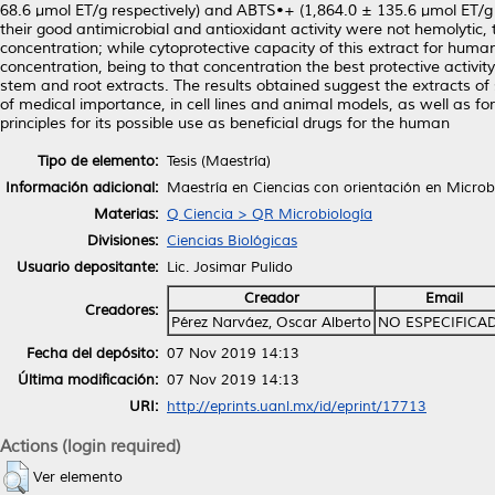
68.6 µmol ET/g respectively) and ABTS•+ (1,864.0 ± 135.6 µmol ET/g 1
their good antimicrobial and antioxidant activity were not hemolytic
concentration; while cytoprotective capacity of this extract for h
concentration, being to that concentration the best protective activit
stem and root extracts. The results obtained suggest the extracts of
of medical importance, in cell lines and animal models, as well as for
principles for its possible use as beneficial drugs for the human
Tipo de elemento:
Tesis (Maestría)
Información adicional:
Maestría en Ciencias con orientación en Microb
Materias:
Q Ciencia > QR Microbiología
Divisiones:
Ciencias Biológicas
Usuario depositante:
Lic. Josimar Pulido
Creador
Email
Creadores:
Pérez Narváez, Oscar Alberto
NO ESPECIFICA
Fecha del depósito:
07 Nov 2019 14:13
Última modificación:
07 Nov 2019 14:13
URI:
http://eprints.uanl.mx/id/eprint/17713
Actions (login required)
Ver elemento