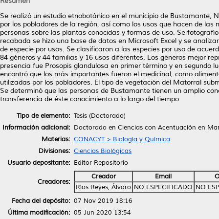
Resumen
Se realizó un estudio etnobotánico en el municipio de Bustamante, N
por los pobladores de la región, así como los usos que hacen de las m
personas sobre las plantas conocidas y formas de uso. Se fotografío
recabada se hizo una base de datos en Microsoft Excel y se analizar
de especie por usos. Se clasificaron a las especies por uso de acuerdo
84 géneros y 44 familias y 16 usos diferentes. Los géneros mejor r
presencia fue Prosopis glandulosa en primer término y en segundo lu
encontró que los más importantes fueron el medicinal, como alimento
utilizadas por los pobladores. El tipo de vegetación del Matorral s
Se determinó que las personas de Bustamante tienen un amplio conoc
transferencia de éste conocimiento a lo largo del tiempo
Tipo de elemento:
Tesis (Doctorado)
Información adicional:
Doctorado en Ciencias con Acentuación en Man
Materias:
CONACYT > Biología y Química
Divisiones:
Ciencias Biológicas
Usuario depositante:
Editor Repositorio
Creador
Email
O
Creadores:
Ríos Reyes, Álvaro
NO ESPECIFICADO
NO ESP
Fecha del depósito:
07 Nov 2019 18:16
Última modificación:
05 Jun 2020 13:54