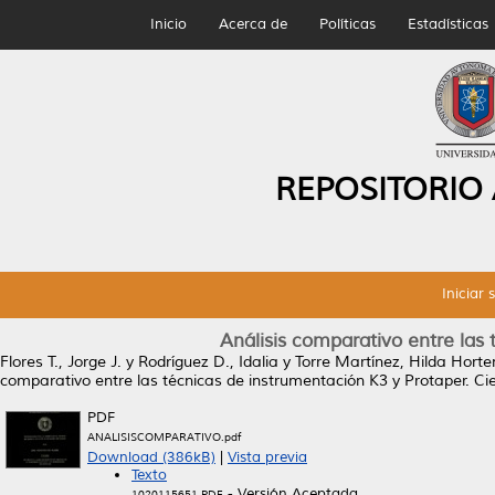
Inicio
Acerca de
Políticas
Estadísticas
REPOSITORIO
Iniciar 
Análisis comparativo entre las
Flores T., Jorge J.
y
Rodríguez D., Idalia
y
Torre Martínez, Hilda Hort
comparativo entre las técnicas de instrumentación K3 y Protaper.
Cie
PDF
ANALISISCOMPARATIVO.pdf
Download (386kB)
|
Vista previa
Texto
- Versión Aceptada
1020115651.PDF