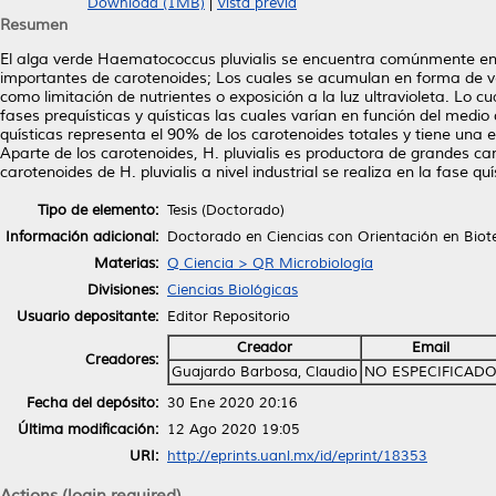
Download (1MB)
|
Vista previa
Resumen
El alga verde Haematococcus pluvialis se encuentra comúnmente en 
importantes de carotenoides; Los cuales se acumulan en forma de ve
como limitación de nutrientes o exposición a la luz ultravioleta. Lo 
fases prequísticas y quísticas las cuales varían en función del medio 
quísticas representa el 90% de los carotenoides totales y tiene una 
Aparte de los carotenoides, H. pluvialis es productora de grandes can
carotenoides de H. pluvialis a nivel industrial se realiza en la fase qu
Tipo de elemento:
Tesis (Doctorado)
Información adicional:
Doctorado en Ciencias con Orientación en Biot
Materias:
Q Ciencia > QR Microbiología
Divisiones:
Ciencias Biológicas
Usuario depositante:
Editor Repositorio
Creador
Email
Creadores:
Guajardo Barbosa, Claudio
NO ESPECIFICAD
Fecha del depósito:
30 Ene 2020 20:16
Última modificación:
12 Ago 2020 19:05
URI:
http://eprints.uanl.mx/id/eprint/18353
Actions (login required)