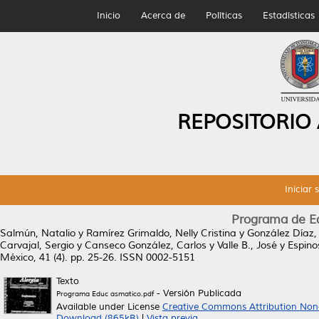
Inicio
Acerca de
Políticas
Estadísticas
REPOSITORIO
Iniciar 
Programa de Ed
Salmún, Natalio
y
Ramírez Grimaldo, Nelly Cristina
y
González Díaz,
Carvajal, Sergio
y
Canseco González, Carlos
y
Valle B., José
y
Espino
México, 41 (4). pp. 25-26. ISSN 0002-5151
Texto
- Versión Publicada
Programa Educ asmatico.pdf
Available under License
Creative Commons Attribution Non
Download (865kB)
|
Vista previa