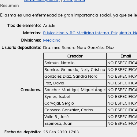
Resumen
El asma es una enfermedad de gran importancia social, ya que se le
Tipo de elemento:
Article
Materias:
R Medicina > RC Medicina Interna, Psiquiatría, N
Divisiones:
Medicina
Usuario depositante:
Dra. med Sandra Nora González Díaz
Creador
Email
Salmún, Natalio
NO ESPECIFIC
Ramírez Grimaldo, Nelly Cristina
NO ESPECIFIC
González Díaz, Sandra Nora
NO ESPECIFIC
Paz, David
NO ESPECIFIC
Creadores:
Sánchez Madrigal, Miguel Ángel
NO ESPECIFIC
Symes, Isabel
NO ESPECIFIC
Carvajal, Sergio
NO ESPECIFIC
Canseco González, Carlos
NO ESPECIFIC
Valle B., José
NO ESPECIFIC
Espinosa, Juan
NO ESPECIFIC
Fecha del depósito:
25 Feb 2020 17:03