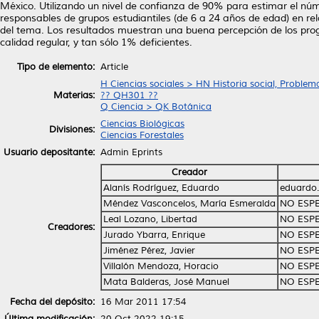
México. Utilizando un nivel de confianza de 90% para estimar el núm
responsables de grupos estudiantiles (de 6 a 24 años de edad) en re
del tema. Los resultados muestran una buena percepción de los pro
calidad regular, y tan sólo 1% deficientes.
Tipo de elemento:
Article
H Ciencias sociales > HN Historia social, Problema
Materias:
?? QH301 ??
Q Ciencia > QK Botánica
Ciencias Biológicas
Divisiones:
Ciencias Forestales
Usuario depositante:
Admin Eprints
Creador
Alanís Rodríguez, Eduardo
eduardo.
Méndez Vasconcelos, María Esmeralda
NO ESP
Leal Lozano, Libertad
NO ESP
Creadores:
Jurado Ybarra, Enrique
NO ESP
Jiménez Pérez, Javier
NO ESP
Villalón Mendoza, Horacio
NO ESP
Mata Balderas, José Manuel
NO ESP
Fecha del depósito:
16 Mar 2011 17:54
Última modificación:
20 Oct 2022 19:15