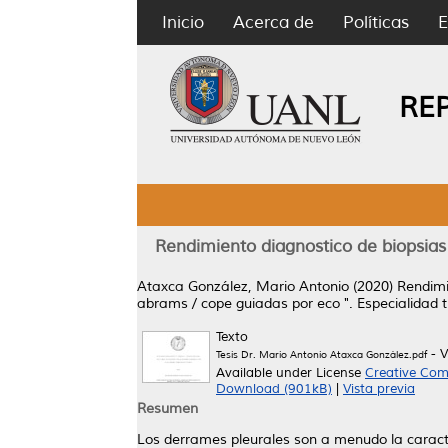
Inicio
Acerca de
Políticas
E
RE
Rendimiento diagnostico de biopsias
Ataxca González, Mario Antonio
(2020)
Rendimi
abrams / cope guiadas por eco ".
Especialidad 
Texto
- V
Tesis Dr. Mario Antonio Ataxca González.pdf
Available under License
Creative Com
Download (901kB)
|
Vista previa
Resumen
Los derrames pleurales son a menudo la caract