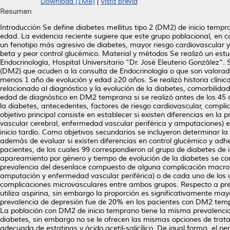
Download (1MB)
|
Vista previa
Resumen
Introducción Se define diabetes mellitus tipo 2 (DM2) de inicio temp
edad. La evidencia reciente sugiere que este grupo poblacional, en 
un fenotipo más agresivo de diabetes, mayor riesgo cardiovascular y 
beta y peor control glucémico. Material y métodos Se realizó un estu
Endocrinología, Hospital Universitario “Dr. José Eleuterio González”. 
(DM2) que acuden a la consulta de Endocrinología o que son valorado
menos 1 año de evolución y edad ≥20 años. Se realizó historia clínica, 
relacionado al diagnóstico y la evolución de la diabetes, comorbilida
edad de diagnóstico en DM2 temprana si se realizó antes de los 45 añ
la diabetes, antecedentes, factores de riesgo cardiovascular, compli
objetivo principal consiste en establecer si existen diferencias en 
vascular cerebral, enfermedad vascular periférica y amputaciones)
inicio tardío. Como objetivos secundarios se incluyeron determinar 
además de evaluar si existen diferencias en control glucémico y adh
pacientes, de los cuales 99 correspondieron al grupo de diabetes de in
apareamiento por género y tiempo de evolución de la diabetes se co
prevalencia del desenlace compuesto de alguna complicación macrova
amputación y enfermedad vascular periférica) o de cada uno de los 
complicaciones microvasculares entre ambos grupos. Respecto a preve
utiliza aspirina, sin embargo la proporción es significativamente 
prevalencia de depresión fue de 20% en los pacientes con DM2 tem
La población con DM2 de inicio temprano tiene la misma prevalenci
diabetes, sin embargo no se le ofrecen las mismas opciones de trata
adecuada de estatinas y ácido acetil-salicílico. De igual forma, el pe