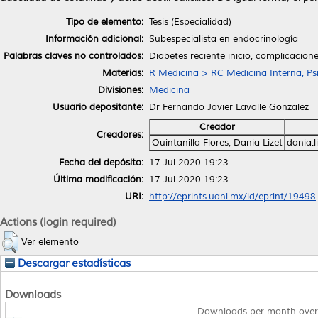
Tipo de elemento:
Tesis (Especialidad)
Información adicional:
Subespecialista en endocrinología
Palabras claves no controlados:
Diabetes reciente inicio, complicacion
Materias:
R Medicina > RC Medicina Interna, Psi
Divisiones:
Medicina
Usuario depositante:
Dr Fernando Javier Lavalle Gonzalez
Creador
Creadores:
Quintanilla Flores, Dania Lizet
dania.
Fecha del depósito:
17 Jul 2020 19:23
Última modificación:
17 Jul 2020 19:23
URI:
http://eprints.uanl.mx/id/eprint/19498
Actions (login required)
Ver elemento
Descargar estadísticas
Downloads
Downloads per month over