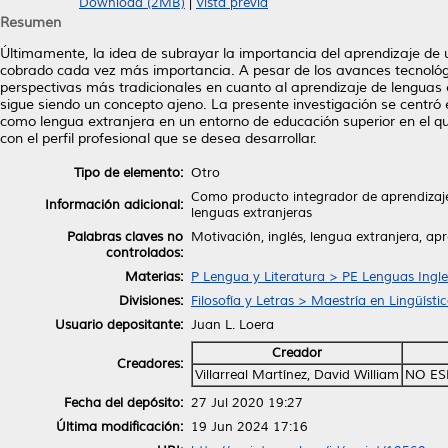
Download (2MB)
|
Vista previa
Resumen
Últimamente, la idea de subrayar la importancia del aprendizaje de
cobrado cada vez más importancia. A pesar de los avances tecnológ
perspectivas más tradicionales en cuanto al aprendizaje de lenguas
sigue siendo un concepto ajeno. La presente investigación se centró e
como lengua extranjera en un entorno de educación superior en el qu
con el perfil profesional que se desea desarrollar.
Tipo de elemento:
Otro
Como producto integrador de aprendizaje 
Información adicional:
lenguas extranjeras
Palabras claves no
Motivación, inglés, lengua extranjera, apr
controlados:
Materias:
P Lengua y Literatura > PE Lenguas Ingl
Divisiones:
Filosofía y Letras > Maestría en Lingüíst
Usuario depositante:
Juan L. Loera
Creador
Creadores:
Villarreal Martínez, David William
NO ES
Fecha del depósito:
27 Jul 2020 19:27
Última modificación:
19 Jun 2024 17:16