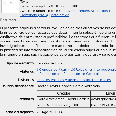
Texto
- Versión Aceptada
GobUniversitaria.pdf
Available under License
Creative Commons Attribution Non
Download (2MB)
|
Vista previa
Resumen
El presente capítulo aborda la evaluación de tres directivos de las
la importancia de los factores que determinan la selección de una uni
cualitativa de entrevistas a profundidad. Los factores que fueron uti
sirven como base para llevar a cabo las entrevistas a profundidad. 
investigaciones científicas sobre este tema alrededor del mundo, los c
la práctica de internacionalización de la educación superior en sus 
la manera en que sus instituciones se organizan y operan, y se rela
Tipo de elemento:
Sección de libro.
J Ciencias políticas > JX Relaciones internacional
Materias:
L Educación > L Educación en General
Divisiones:
Ciencias Políticas y Relaciones Internacionales
Usuario depositante:
Doctor David Horacio García Waldman
Creador
Email
Creadores:
García Waldman, David Horacio
david.garciaw
Vences Esparza, Angélica
NO ESPECIFIC
Fecha del depósito:
28 Ago 2020 14:55