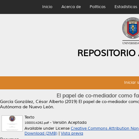
Inicio
Acerca de
Políticas
Estadísticas
REPOSITORIO
Iniciar 
El papel de co-mediador como fac
García González, César Alberto
(2019)
El papel de co-mediador como 
Autónoma de Nuevo León.
Texto
- Versión Aceptada
1080314262.pdf
Available under License
Creative Commons Attribution Non
Download (2MB)
|
Vista previa