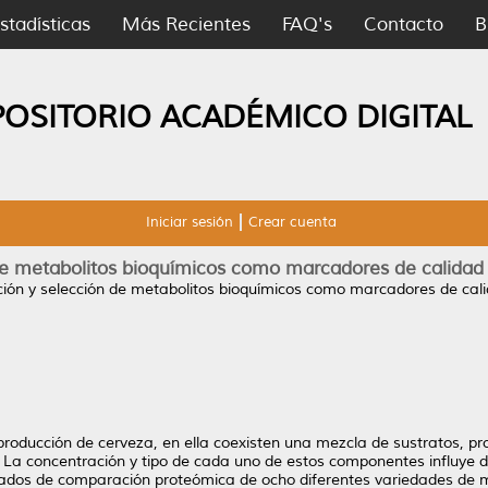
stadísticas
Más Recientes
FAQ's
Contacto
B
POSITORIO ACADÉMICO DIGITAL
Iniciar sesión
Crear cuenta
de metabolitos bioquímicos como marcadores de calidad 
ión y selección de metabolitos bioquímicos como marcadores de cali
producción de cerveza, en ella coexisten una mezcla de sustratos, pr
 La concentración y tipo de cada uno de estos componentes influye d
ltados de comparación proteómica de ocho diferentes variedades de ma