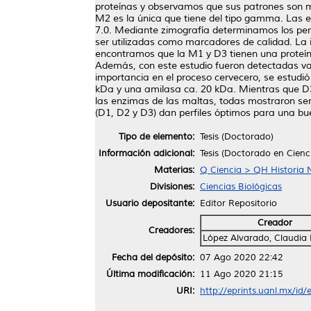
proteínas y observamos que sus patrones son mu
M2 es la única que tiene del tipo gamma. Las en
7.0. Mediante zimografía determinamos los perfi
ser utilizadas como marcadores de calidad. L
encontramos que la M1 y D3 tienen una proteína
Además, con este estudio fueron detectadas var
importancia en el proceso cervecero, se estudió
kDa y una amilasa ca. 20 kDa. Mientras que D3 
las enzimas de las maltas, todas mostraron ser
(D1, D2 y D3) dan perfiles óptimos para una bu
Tipo de elemento:
Tesis (Doctorado)
Información adicional:
Tesis (Doctorado en Cien
Materias:
Q Ciencia > QH Historia N
Divisiones:
Ciencias Biológicas
Usuario depositante:
Editor Repositorio
Creador
Creadores:
López Alvarado, Claudia 
Fecha del depósito:
07 Ago 2020 22:42
Última modificación:
11 Ago 2020 21:15
URI:
http://eprints.uanl.mx/id