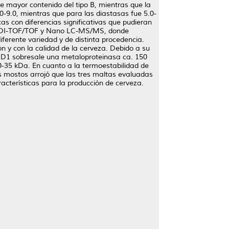
e mayor contenido del tipo B, mientras que la
0-9.0, mientras que para las diastasas fue 5.0-
as con diferencias significativas que pudieran
 MALDI-TOF/TOF y Nano LC-MS/MS, donde
ferente variedad y de distinta procedencia.
 y con la calidad de la cerveza. Debido a su
en D1 sobresale una metaloproteinasa ca. 150
0-35 kDa. En cuanto a la termoestabilidad de
s mostos arrojó que las tres maltas evaluadas
cterísticas para la producción de cerveza.