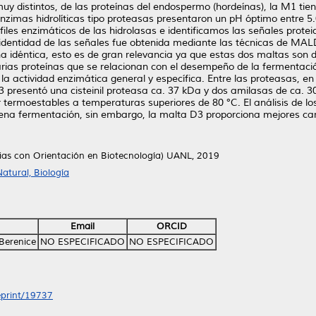
y distintos, de las proteínas del endospermo (hordeínas), la M1 tien
zimas hidrolíticas tipo proteasas presentaron un pH óptimo entre 5.
les enzimáticos de las hidrolasas e identificamos las señales proteic
a identidad de las señales fue obtenida mediante las técnicas de
 idéntica, esto es de gran relevancia ya que estas dos maltas son di
ias proteínas que se relacionan con el desempeño de la fermentación
 la actividad enzimática general y específica. Entre las proteasas, 
presentó una cisteinil proteasa ca. 37 kDa y dos amilasas de ca. 3
 termoestables a temperaturas superiores de 80 °C. El análisis de lo
ena fermentación, sin embargo, la malta D3 proporciona mejores cara
cias con Orientación en Biotecnología) UANL, 2019
atural, Biología
Email
ORCID
Berenice
NO ESPECIFICADO
NO ESPECIFICADO
/eprint/19737