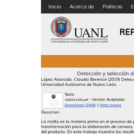
Inicio
Acerca de
Políticas
E
RE
Detección y selección 
López Alvarado, Claudia Berenice
(2019)
Detecc
Universidad Autónoma de Nuevo León.
Texto
- Versión Aceptada
1080314430.pdf
Download (2MB)
|
Vista previa
Resumen
La malta es la materia prima en el proceso de 
transformación para la elaboración de cerveza.
del producto. En este trabajo muestra los resu