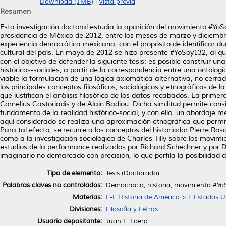
Download (1MB)
|
Vista previa
Resumen
Esta investigación doctoral estudia la aparición del movimiento #Yo
presidencia de México de 2012, entre los meses de marzo y diciembre
experiencia democrática mexicana, con el propósito de identificar du
cultural del país. En mayo de 2012 se hizo presente #YoSoy132, al q
con el objetivo de defender la siguiente tesis: es posible construir u
históricos-sociales, a partir de la correspondencia entre una ontologí
viable la formulación de una lógica axiomática alternativa, no cerr
los principales conceptos filosóficos, sociológicos y etnográficos de l
que justifican el análisis filosófico de los datos recabados. La prime
Cornelius Castoriadis y de Alain Badiou. Dicha similitud permite cons
fundamento de la realidad histórico-social, y con ello, un abordaje me
aquí considerado se realiza una aproximación etnográfica que permi
Para tal efecto, se recurre a los conceptos del historiador Pierre R
como a la investigación sociológica de Charles Tilly sobre los movimi
estudios de la performance realizados por Richard Schechner y por D
imaginario no demarcado con precisión, lo que perfila la posibilidad
Tipo de elemento:
Tesis (Doctorado)
Palabras claves no controlados:
Democracia, historia, movimiento #Yo
Materias:
E-F Historia de América > F Estados U
Divisiones:
Filosofía y Letras
Usuario depositante:
Juan L. Loera