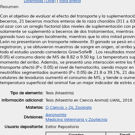
Download (1MB)
|
Vista previa
Resumen
Con el objetivo de evaluar el efecto del transporte y la suplementac
becerros, 21 becerros machos enteros de la raza charoláis (311 ± 6
al azar con un arreglo factorial (dos niveles de suplementación con 
solamente se suplementó a becerros de dos tratamientos, mientras qu
ganado tuvo su origen localmente, mientras que la otra mitad provino
León no presentaron un transporte relevante. El ganado se pesó en ori
registraron, y se obtuvieron muestras de sangre en origen, al arrib
todo el estudio usando comederos GrowSafe® . Los resultados most
0.05) el consumo diario de MS de 8.82 a 9.50 kg. La temperatura sup
momento del arribo. Además, se presentó una interacción entre los f
transporte afectó (P< 0.05) el nivel de hematocrito, siendo mayor en
neutrófilos segmentados aumentó (P< 0.05) de 21.8 a 39.1%, 21 días 
celulares de levaduras aumentó el consumo de MS, y tiende a aumenta
temperatura superficial del animal fue un mejor indicador de estrés 
Tipo de elemento:
Tesis (Maestría)
Información adicional:
Tesis (Maestría en Ciencia Animal) UANL, 2018
Materias:
Q Ciencia > QL Zoología
Agronomía
Divisiones:
Medicina Veterinaria y Zootecnia
Usuario depositante:
Editor Repositorio