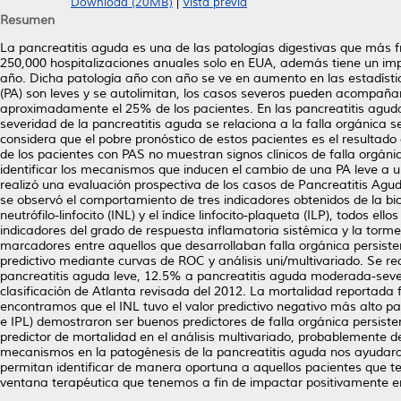
Download (20MB)
|
Vista previa
Resumen
La pancreatitis aguda es una de las patologías digestivas que má
250,000 hospitalizaciones anuales solo en EUA, además tiene un impa
año. Dicha patología año con año se ve en aumento en las estadísti
(PA) son leves y se autolimitan, los casos severos pueden acompañar
aproximadamente el 25% de los pacientes. En las pancreatitis aguda
severidad de la pancreatitis aguda se relaciona a la falla orgánica s
considera que el pobre pronóstico de estos pacientes es el resultado
de los pacientes con PAS no muestran signos clínicos de falla orgáni
identificar los mecanismos que inducen el cambio de una PA leve a u
realizó una evaluación prospectiva de los casos de Pancreatitis Ag
se observó el comportamiento de tres indicadores obtenidos de la bi
neutrófilo-linfocito (INL) y el índice linfocito-plaqueta (ILP), todos
indicadores del grado de respuesta inflamatoria sistémica y la torme
marcadores entre aquellos que desarrollaban falla orgánica persistent
predictivo mediante curvas de ROC y análisis uni/multivariado. Se re
pancreatitis aguda leve, 12.5% a pancreatitis aguda moderada-sever
clasificación de Atlanta revisada del 2012. La mortalidad reportada f
encontramos que el INL tuvo el valor predictivo negativo más alto pa
e IPL) demostraron ser buenos predictores de falla orgánica persisten
predictor de mortalidad en el análisis multivariado, probablemente d
mecanismos en la patogénesis de la pancreatitis aguda nos ayudara a
permitan identificar de manera oportuna a aquellos pacientes que te
ventana terapéutica que tenemos a fin de impactar positivamente en