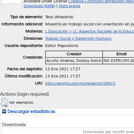
Available under License
Creative Commons Attribution Non
Download (6MB)
|
Vista previa
Tipo de elemento:
Tesis (Maestría)
Información adicional:
Maestría en trabajo social con orientación en p
Materias:
L Educación > LC Aspectos Sociales de la Educ
Divisiones:
Trabajo Social y Desarrollo Humano
Usuario depositante:
Editor Repositorio
Creador
Email
Creadores:
Acuña Jiménez, Dolany Katrin
NO ESPECIFIC
Fecha del depósito:
13 Ene 2021 17:27
Última modificación:
13 Ene 2021 17:27
URI:
http://eprints.uanl.mx/id/eprint/20615
Actions (login required)
Ver elemento
Descargar estadísticas
Downloads
Downloads per month over