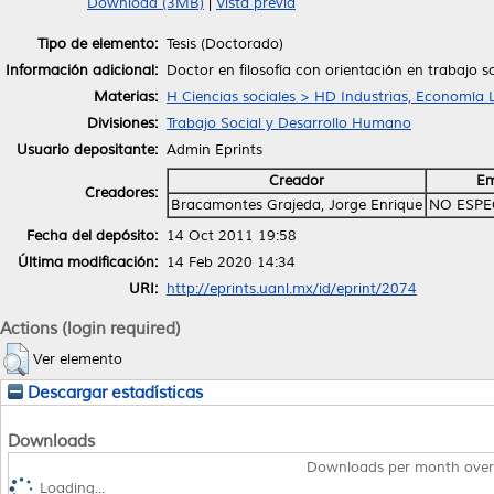
Download (3MB)
|
Vista previa
Tipo de elemento:
Tesis (Doctorado)
Información adicional:
Doctor en filosofía con orientación en trabajo s
Materias:
H Ciencias sociales > HD Industrias, Economía 
Divisiones:
Trabajo Social y Desarrollo Humano
Usuario depositante:
Admin Eprints
Creador
Em
Creadores:
Bracamontes Grajeda, Jorge Enrique
NO ESPE
Fecha del depósito:
14 Oct 2011 19:58
Última modificación:
14 Feb 2020 14:34
URI:
http://eprints.uanl.mx/id/eprint/2074
Actions (login required)
Ver elemento
Descargar estadísticas
Downloads
Downloads per month over
Loading...